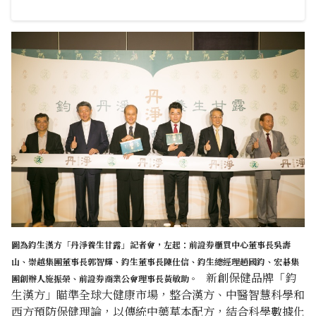
圖為鈞生漢方「丹淨養生甘露」記者會，左起：前證券櫃買中心董事長吳壽
山、崇越集團董事長郭智輝、鈞生董事長陳仕信、鈞生總經理趙國鈞、
宏碁集
新創保健品牌「鈞
團創辦人施振榮、前證券商業公會理事長黃敏助。
生漢方」瞄準全球大健康市場，整合漢方、中醫智慧科學和
西方預防保健理論，以傳統中藥草本配方，結合科學數據化