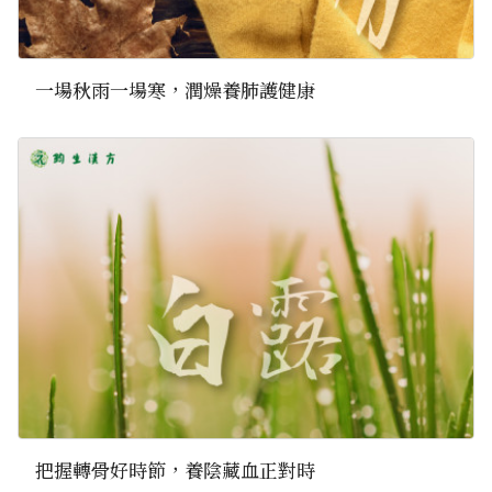
一場秋雨一場寒，潤燥養肺護健康
把握轉骨好時節，養陰藏血正對時