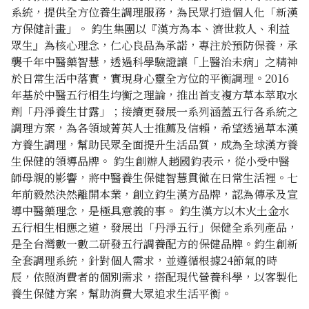
系統，提供全方位養生調理服務，為民眾打造個人化「新漢
方保健計畫」。
鈞生集團以『漢方為本、濟世救人、利益
眾生』為核心理念，仁心良品為承諾，專注於預防保養，承
襲千年中醫藥智慧，透過科學驗證讓「上醫治未病」之精神
於日常生活中落實，實現身心靈全方位的平衡調理。2016
年基於中醫五行相生均衡之理論，推出首支複方草本萃取水
劑「丹淨養生甘露」；接續更發展一系列涵蓋五行各系統之
調理方案，為各領域菁英人士推薦及信賴，希望透過草本漢
方養生調理，幫助民眾全面提升生活品質，成為全球漢方養
生保健的領導品牌。
鈞生創辦人趙國鈞表示，從小受中醫
師母親的影響，將中醫養生保健智慧貫徹在日常生活裡。七
年前毅然決然離開本業，創立鈞生漢方品牌，認為傳承及宣
導中醫藥理念，是極具意義的事。
鈞生漢方以木火土金水
五行相生相應之道，發展出「丹淨五行」保健全系列產品，
是全台灣數一數二研發五行調養配方的保健品牌。鈞生創新
全套調理系統，針對個人需求，並遵循根據24節氣的時
辰，依照消費者的個別需求，搭配現代營養科學，以客製化
養生保健方案，幫助消費大眾追求生活平衡。