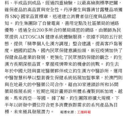
料、半成品到成品，經過四重檢驗，以最高檢測標準把關，
確保產品的高品質與安全性。丹淨養生與霾清甘露雙品項獲
得 SNQ 國家品質標章，迅速建立消費者信任度與品牌認
知。
鈞生集團除了自營電啇，善用定點及社區藥局的通路
優勢，透過全台200多所合約藥局綿密的網絡，由藥師為民
眾提供 AETOSCAN 健康系統體驗服務，依據不同的五行狀
態，提供「精準個人化漢方調理」整合建議，提高客戶黏著
度。趙國鈞認為，國內民眾保健意識抬頭，新冠疫情加快了
保健食品產業的發展，更強化了民眾預防保健的觀念，鈞生
漢方長期深根品質，掌握疫情帶來的機會的挑戰。
鈞生去
年於中國大陸與當地醫藥夥伴成立鈞生漢方中醫診所，運用
中醫智慧科學以整套養生保健系統拓展加盟事業，於澳門則
與在地最大的中醫藥公司合作，藉由30家連鎖診所和16間
藥局推展系統，近期也規計畫將診所體系複製到新加坡、越
南、馬來西亞…等國。
據了解，鈞生團隊將擴大規模，下
半年以研發中價位符合更多消費族群需求的系列產品為目
標，未來極具發展潛力。
報導來源：
工商時報