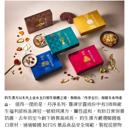
鈞生漢方以木火土金水五行相生相應之道，發展出「丹淨五行」保健全系列產
值得一提的是，丹淨系列- 霾清甘露成份中有3項與衛
品。
生福利部核准清冠一號相同漢方，屬性溫和，有助日常保養
防護，去年初至今創下銷售高成長。
鈞生漢方嚴選韓國進
口原材，通過韓國 MFDS 藥品食品安全規範，製程從原物