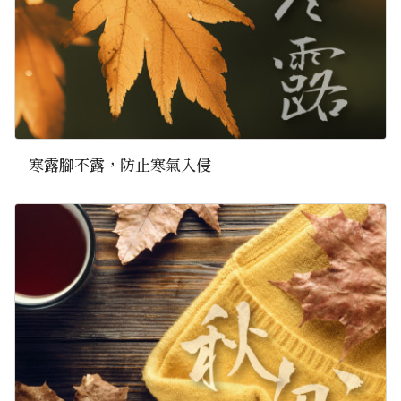
寒露腳不露，防止寒氣入侵