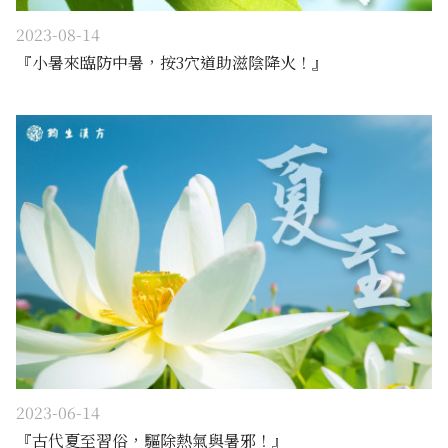
2023-08-14
『小暑來臨防中暑，按3穴道助滋陰降火！』
2023-06-14
『古代夏至習俗，驅除熱氣與暑邪！』