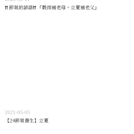
❗️❗️ 節氣的諺語❗️❗️ 『穀雨補老母。立夏補老父』
2021-05-05
【24節氣養生】立夏