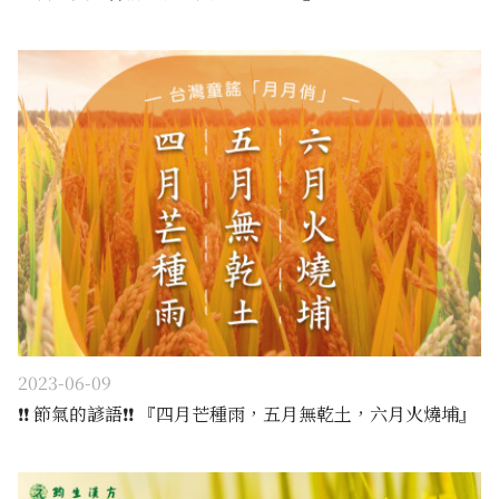
2023-06-09
❗️❗️ 節氣的諺語❗️❗️ 『四月芒種雨，五月無乾土，六月火燒埔』